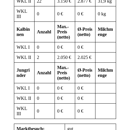
WKL II
22
3.150 €
2.877 €
31,9 kg
WKL
0
0 €
0 €
0 kg
III
Max.-
Kalbin
Ø-Preis
Milchm
Anzahl
Preis
nen
(netto)
enge
(netto)
WKL I
0
0 €
0 €
WKL II
2
2.050 €
2.025 €
Max.-
Jungri
Ø-Preis
Milchm
Anzahl
Preis
nder
(netto)
enge
(netto)
WKL I
0
0 €
0 €
WKL II
0
0 €
0 €
WKL
0
0 €
0 €
III
Marktbesuch:
gut