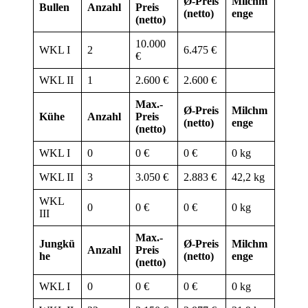
Ø-Preis
Milchm
Bullen
Anzahl
Preis
(netto)
enge
(netto)
10.000
WKL I
2
6.475 €
€
WKL II
1
2.600 €
2.600 €
Max.-
Ø-Preis
Milchm
Kühe
Anzahl
Preis
(netto)
enge
(netto)
WKL I
0
0 €
0 €
0 kg
WKL II
3
3.050 €
2.883 €
42,2 kg
WKL
0
0 €
0 €
0 kg
III
Max.-
Jungkü
Ø-Preis
Milchm
Anzahl
Preis
he
(netto)
enge
(netto)
WKL I
0
0 €
0 €
0 kg