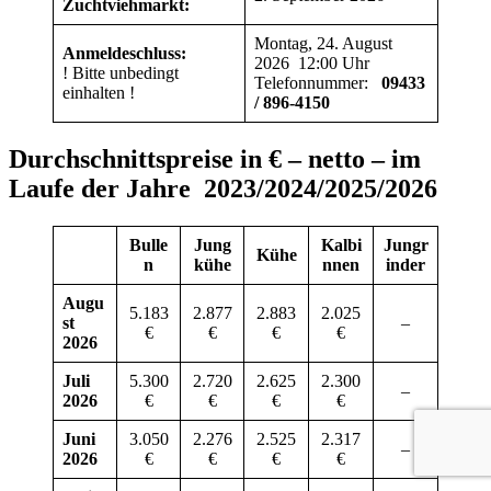
Zuchtviehmarkt:
Montag, 24. August
Anmeldeschluss:
2026 12:00 Uhr
! Bitte unbedingt
Telefonnummer:
09433
einhalten !
/ 896-4150
Durchschnittspreise in € – netto – im
Laufe der Jahre 2023/2024/2025/2026
Bulle
Jung
Kalbi
Jungr
Kühe
n
kühe
nnen
inder
Augu
5.183
2.877
2.883
2.025
st
–
€
€
€
€
2026
Juli
5.300
2.720
2.625
2.300
–
2026
€
€
€
€
Juni
3.050
2.276
2.525
2.317
–
2026
€
€
€
€