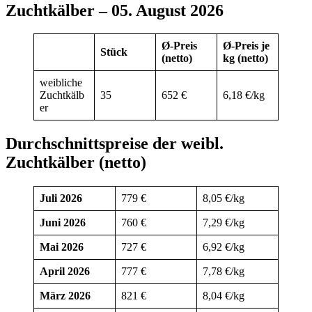
Zuchtkälber – 05. August 2026
Ø-Preis
Ø-Preis je
Stück
(netto)
kg (netto)
weibliche
Zuchtkälb
35
652 €
6,18 €/kg
er
Durchschnittspreise der weibl.
Zuchtkälber (netto)
Juli 2026
779 €
8,05 €/kg
Juni 2026
760 €
7,29 €/kg
Mai 2026
727 €
6,92 €/kg
April 2026
777 €
7,78 €/kg
März 2026
821 €
8,04 €/kg