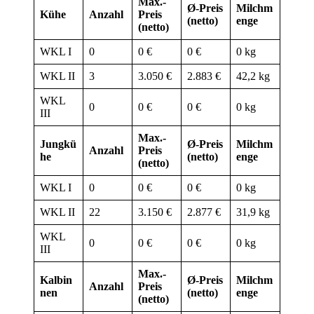
Max.-
Ø-Preis
Milchm
Kühe
Anzahl
Preis
(netto)
enge
(netto)
WKL I
0
0 €
0 €
0 kg
WKL II
3
3.050 €
2.883 €
42,2 kg
WKL
0
0 €
0 €
0 kg
III
Max.-
Jungkü
Ø-Preis
Milchm
Anzahl
Preis
he
(netto)
enge
(netto)
WKL I
0
0 €
0 €
0 kg
WKL II
22
3.150 €
2.877 €
31,9 kg
WKL
0
0 €
0 €
0 kg
III
Max.-
Kalbin
Ø-Preis
Milchm
Anzahl
Preis
nen
(netto)
enge
(netto)