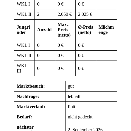
WKL I
0
0 €
0 €
WKL II
2
2.050 €
2.025 €
Max.-
Jungri
Ø-Preis
Milchm
Anzahl
Preis
nder
(netto)
enge
(netto)
WKL I
0
0 €
0 €
WKL II
0
0 €
0 €
WKL
0
0 €
0 €
III
Marktbesuch:
gut
Nachfrage:
lebhaft
Marktverlauf:
flott
Bedarf:
nicht gedeckt
nächster
2. September 2026