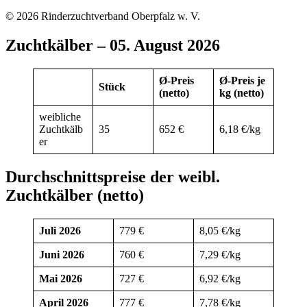
© 2026 Rinderzuchtverband Oberpfalz w. V.
Zuchtkälber – 05. August 2026
Ø-Preis
Ø-Preis je
Stück
(netto)
kg (netto)
weibliche
Zuchtkälb
35
652 €
6,18 €/kg
er
Durchschnittspreise der weibl.
Zuchtkälber (netto)
Juli 2026
779 €
8,05 €/kg
Juni 2026
760 €
7,29 €/kg
Mai 2026
727 €
6,92 €/kg
April 2026
777 €
7,78 €/kg